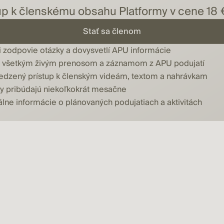
tup k členskému obsahu Platformy v cene 1
Stať sa členom
ti zodpovie otázky a dovysvetlí APU informácie
u všetkým živým prenosom a záznamom z APU podujatí
dzený prístup k členským videám, textom a nahrávkam
y pribúdajú niekoľkokrát mesačne
lne informácie o plánovaných podujatiach a aktivitách