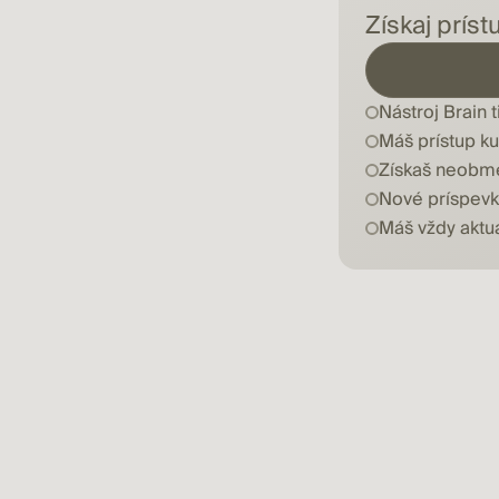
Získaj prís
Nástroj Brain 
Máš prístup k
Získaš neobme
Nové príspevk
Máš vždy aktuá